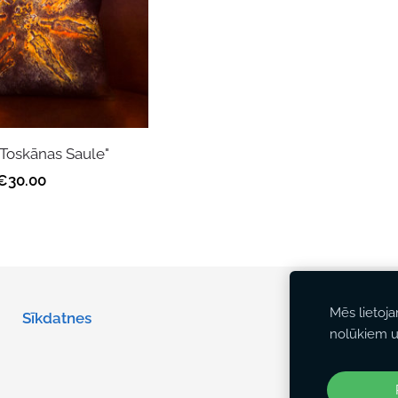
"Toskānas Saule"
€30.00
Mēs lietoj
Sīkdatnes
nolūkiem u