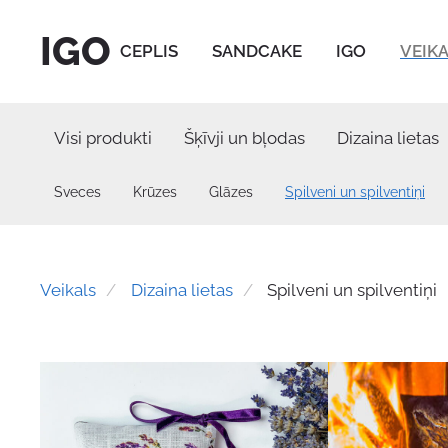
IGO
CEPLIS
SANDCAKE
IGO
VEIK
Visi produkti
Šķīvji un bļodas
Dizaina lietas
Sveces
Krūzes
Glāzes
Spilveni un spilventiņi
Veikals
Dizaina lietas
Spilveni un spilventiņi