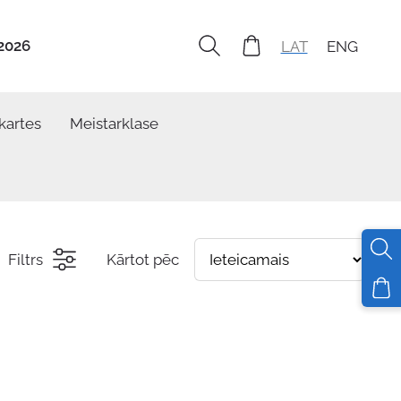
2026
LAT
ENG
kartes
Meistarklase
Filtrs
Kārtot pēc