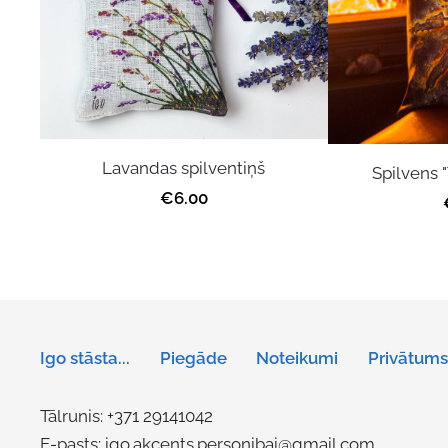
Lavandas spilventiņš
Spilvens 
€6.00
Igo stāsta...
Piegāde
Noteikumi
Privātums
Tālrunis: +371 29141042
E-pasts:
igo.akcents.personibai@gmail.com