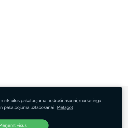
am sīkfailus pakalpojuma nodrošināšanai, mārketinga
n pakalpojuma uzlabošanai.
Pielāgot
Pieņemt visus