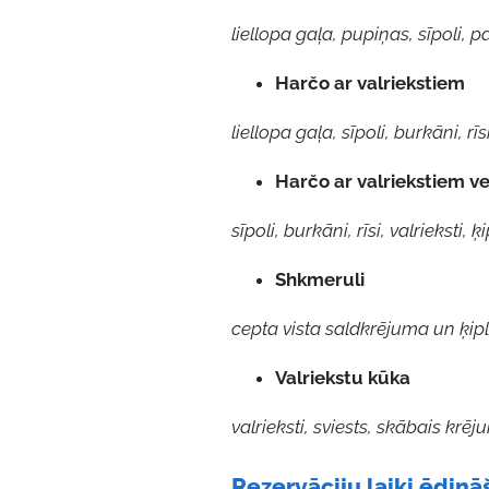
liellopa gaļa, pupiņas, sīpoli, pa
Harčo ar valriekstiem
liellopa gaļa, sīpoli, burkāni, r
Harčo ar valriekstiem ve
sīpoli, burkāni, rīsi, valriekst
Shkmeruli
cepta vista saldkrējuma un ķi
Valriekstu kūka
valrieksti, sviests, skābais krē
Rezervāciju laiki ēdinā