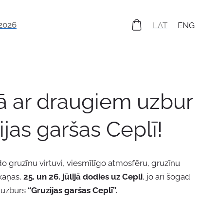
2026
LAT
ENG
ā ar draugiem uzbur
ijas garšas Ceplī!
do gruzīnu virtuvi, viesmīlīgo atmosfēru, gruzīnu
kaņas,
25. un 26. jūlijā dodies uz Cepli
, jo arī šogad
 uzburs
“Gruzijas garšas Ceplī”.