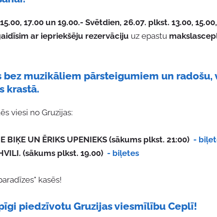
 15.00, 17.00 un 19.00.- Svētdien, 26.07. plkst. 13.00, 15.00
idīsim ar iepriekšēju rezervāciju
uz epastu
makslascep
s bez muzikāliem pārsteigumiem un radošu, v
s krastā.
 viesi no Gruzijas:
E BIĶE UN ĒRIKS UPENIEKS (sākums plkst. 21:00)
- biļe
ILI. (sākums plkst. 19.00)
- biļetes
paradīzes" kasēs!
pīgi piedzīvotu Gruzijas viesmīlību Ceplī!