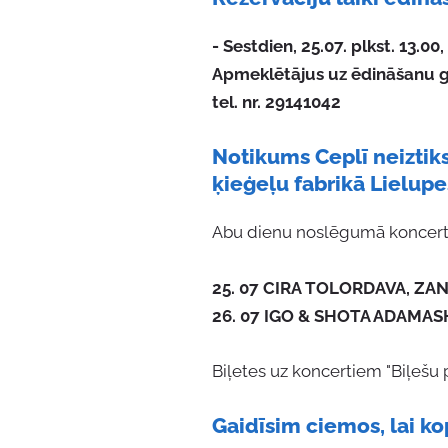
- Sestdien, 25.07. plkst. 13.00,
Apmeklētājus uz ēdināšanu ga
tel. nr. 29141042
Notikums Ceplī neiztik
ķieģeļu fabrikā Lielupe
Abu dienu noslēgumā koncertēs
25. 07 CIRA TOLORDAVA, ZAN
26. 07 IGO & SHOTA ADAMASHV
Biļetes uz koncertiem "Biļešu 
Gaidīsim ciemos, lai ko