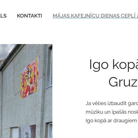
ALS
KONTAKTI
MĀJAS KAFEJNĪCU DIENAS CEPLĪ 
Igo kop
Gruz
Ja vēlies izbaudīt gar
mūziku un īpašās nos
Igo kopā ar draugiem