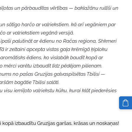
īļotas un pārbaudītas vērtības — baklažānu rullīši un
n sātīgo harčo ar valriekstiem, kā arī vegāniem par
o ar valriekstiem vegānā versijā.
 īpaši palutināt ar ēdienu no Račas reģiona, Shkmeri
ā ir zeltaini apcepta vistas gaļa krēmīgā ķiploku
 aromātisks ēdiens, ko vislabāk baudīt kopā ar
do mērci varētu izbaudīt līdz pēdējam pilienam.
nums no pašas Gruzijas galvaspilsētas Tbilisi —
aršām bagātie Tbilisi salāti.
 visu iemīļoto valriekstu kūku, kurai klāt piederēsies
ai kopā izbaudītu Gruzijas garšas, krāsas un noskaņas!