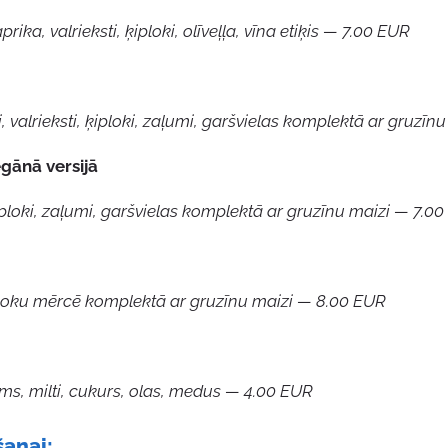
prika, valrieksti, ķiploki, olīveļļa, vīna etiķis — 7.00 EUR
īsi, valrieksti, ķiploki, zaļumi, garšvielas komplektā ar gruz
gānā versijā
i, ķiploki, zaļumi, garšvielas komplektā ar gruzīnu maizi — 7.0
ploku mērcē komplektā ar gruzīnu maizi — 8.00 EUR
jums, milti, cukurs, olas, medus — 4.00 EUR
šanai: