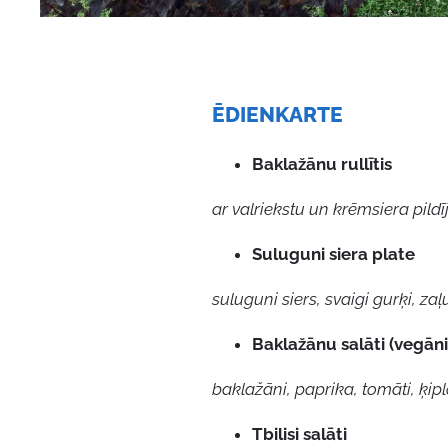
ĒDIENKARTE
Baklažānu rullītis
ar valriekstu un krēmsiera pild
Suluguni siera plate
suluguni siers, svaigi gurķi, z
Baklažānu salāti (vegāni
baklažāni, paprika, tomāti, ķiplo
Tbilisi salāti