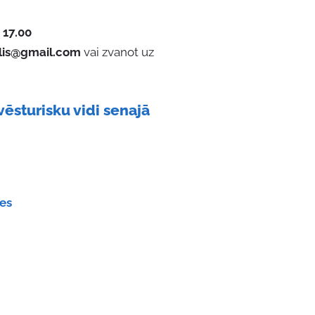
, 17.00
lis@gmail.com
vai zvanot uz
ēsturisku vidi senajā
tes