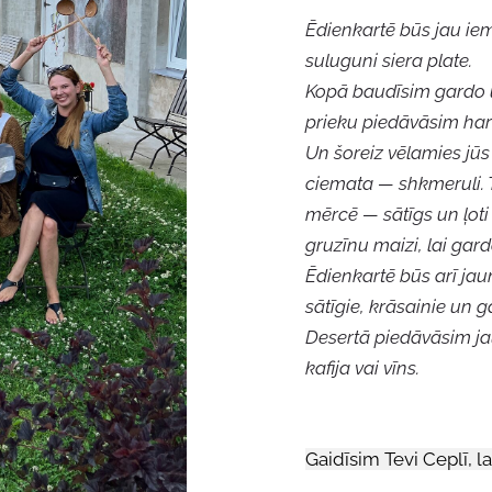
Ēdienkartē būs jau iem
suluguni siera plate.
Kopā baudīsim gardo u
prieku piedāvāsim harč
Un šoreiz vēlamies jūs
ciemata — shkmeruli. T
mērcē — sātīgs un ļoti
gruzīnu maizi, lai gar
Ēdienkartē būs arī jau
sātīgie, krāsainie un g
Desertā piedāvāsim jau
kafija vai vīns.
Gaidīsim Tevi Ceplī, l